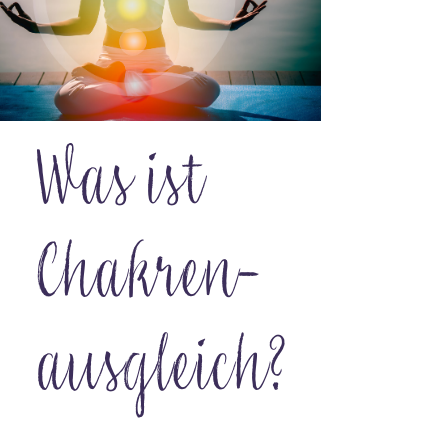
Was ist
Chakren­
ausgleich?