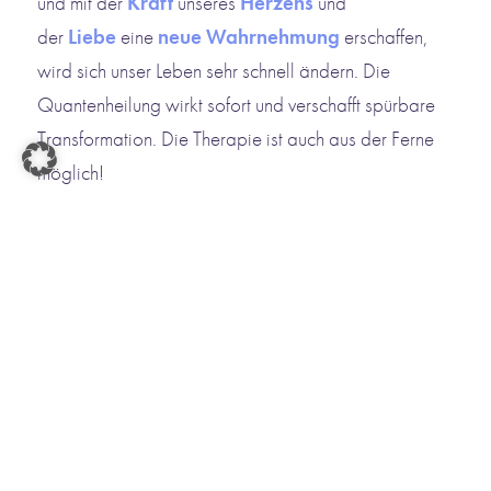
und mit der
Kraft
unseres
Herzens
und
der
Liebe
eine
neue Wahrnehmung
erschaffen,
wird sich unser Leben sehr schnell ändern. Die
Quantenheilung wirkt sofort und verschafft spürbare
Transformation. Die Therapie ist auch aus der Ferne
möglich!
Ich freu mich auf ein persönliches
Beratungsgespräch.
Terminanfrage