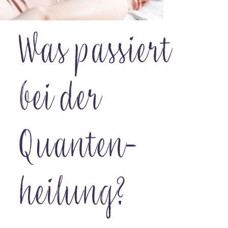
Was passiert
bei der
Quanten­
heilung?