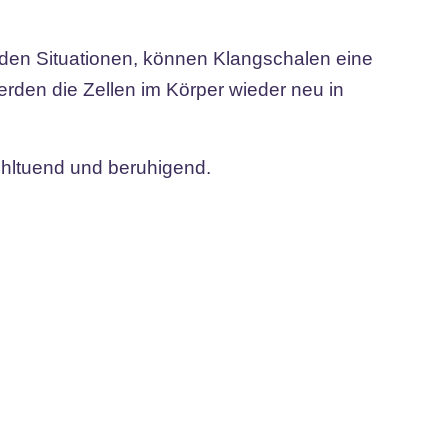
nden Situationen, können Klangschalen eine
den die Zellen im Körper wieder neu in
ohltuend und beruhigend.
N DIR DEINE KLEINE
ZEIT
 ein in eine Welt der Entspannung und
dich von den Klängen berühren.